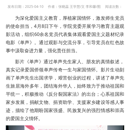
发布日期：2025-04-10 作者：张晓蕊 王学慧/文 李和馨/图 阅读次数：
为深化爱国主义教育，厚植家国情怀，激发师生党员
的使命担当，4月8日下午，学院党委开展学习教育主题观
影活动，组织60余名党员代表集体观看爱国主义题材纪录
电影《单声》。通过观影与交流分享，引导党员在红色故
事中汲取奋进力量，强化责任担当。
影片《单声》通过单声先生家人、朋友的真情叙述，
真实记录爱国侨领单声传奇一生与家国情怀。影片生动刻
画了单声先生出国求学，艰苦创业的过程，讲述了单声先
生旅居海外多年，团结海外华人，始终致力于推动祖国和
平统一，积极推动《反分裂国家法》的出台；心系祖国和
家乡发展，捐献文物、捐资助学、支援家乡建设等感人事
迹，描绘了他期盼国家强盛、民族复兴的强烈情感和崇高
的爱国主义情怀。