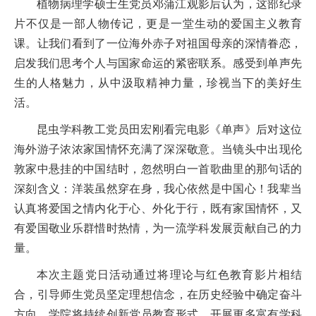
植物病理学硕士生党员邓蒲江观影后认为，这部纪录
片不仅是一部人物传记，更是一堂生动的爱国主义教育
课。让我们看到了一位海外赤子对祖国母亲的深情眷恋，
启发我们思考个人与国家命运的紧密联系。感受到单声先
生的人格魅力，从中汲取精神力量，珍视当下的美好生
活。
昆虫学科教工党员田宏刚看完电影《单声》后对这位
海外游子浓浓家国情怀充满了深深敬意。当镜头中出现伦
敦家中悬挂的中国结时，忽然明白一首歌曲里的那句话的
深刻含义：洋装虽然穿在身，我心依然是中国心！我辈当
认真将爱国之情内化于心、外化于行，既有家国情怀，又
有爱国敬业乐群惜时热情，为一流学科发展贡献自己的力
量。
本次主题党日活动通过将理论与红色教育影片相结
合，引导师生党员坚定理想信念，在历史经验中确定奋斗
方向。学院将持续创新党员教育形式，开展更多富有学科