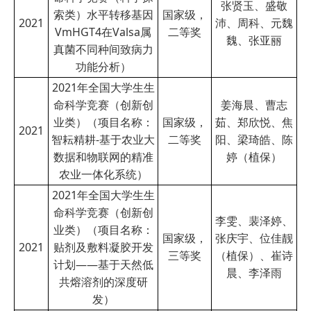
张贤玉、盛敬
索类）水平转移基因
国家级，
2021
沛、周科、元魏
VmHGT4在Valsa属
二等奖
魏、张亚丽
真菌不同种间致病力
功能分析）
2021年全国大学生生
命科学竞赛（创新创
姜海晨、曹志
业类）（项目名称：
国家级，
茹、郑欣悦、焦
2021
智耘精耕-基于农业大
二等奖
阳、梁琦皓、陈
数据和物联网的精准
婷（植保）
农业一体化系统）
2021年全国大学生生
命科学竞赛（创新创
李雯、裴泽婷、
业类）（项目名称：
国家级，
张庆宇、位佳靓
2021
贴剂及敷料凝胶开发
三等奖
（植保）、崔诗
计划——基于天然低
晨、李泽雨
共熔溶剂的深度研
发）