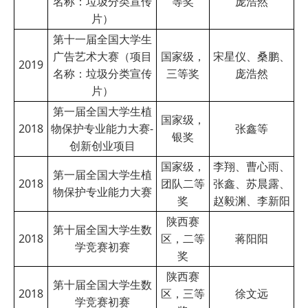
名称：垃圾分类宣传
等奖
庞浩然
片）
第十一届全国大学生
广告艺术大赛（项目
国家级，
宋星仪、桑鹏、
2019
名称：垃圾分类宣传
三等奖
庞浩然
片）
第一届全国大学生植
国家级，
2018
物保护专业能力大赛-
张鑫等
银奖
创新创业项目
国家级，
李翔、曹心雨、
第一届全国大学生植
2018
团队二等
张鑫、苏晨露、
物保护专业能力大赛
奖
赵毅渊、李新阳
陕西赛
第十届全国大学生数
2018
区，二等
蒋阳阳
学竞赛初赛
奖
陕西赛
第十届全国大学生数
2018
区，三等
徐文远
学竞赛初赛