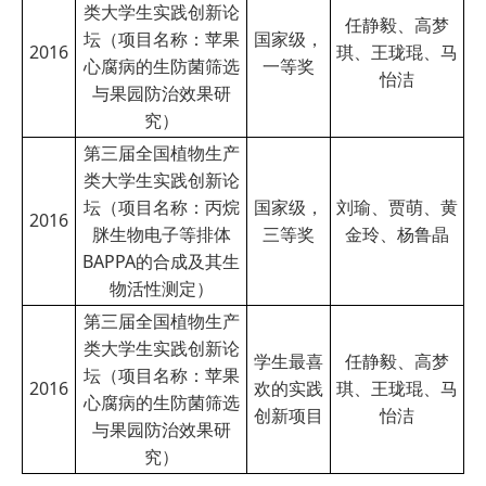
类大学生实践创新论
任静毅、高梦
坛（项目名称：苹果
国家级，
2016
琪、王珑琨、马
心腐病的生防菌筛选
一等奖
怡洁
与果园防治效果研
究）
第三届全国植物生产
类大学生实践创新论
坛（项目名称：丙烷
国家级，
刘瑜、贾萌、黄
2016
脒生物电子等排体
三等奖
金玲、杨鲁晶
BAPPA的合成及其生
物活性测定）
第三届全国植物生产
类大学生实践创新论
学生最喜
任静毅、高梦
坛（项目名称：苹果
2016
欢的实践
琪、王珑琨、马
心腐病的生防菌筛选
创新项目
怡洁
与果园防治效果研
究）