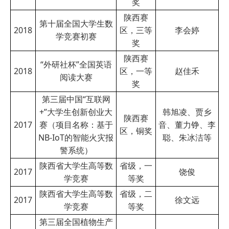
奖
陕西赛
第十届全国大学生数
2018
区，三等
李会婷
学竞赛初赛
奖
陕西赛
“外研社杯”全国英语
2018
区，一等
赵佳禾
阅读大赛
奖
第三届中国“互联网
+”大学生创新创业大
韩旭凌、贾乡
陕西赛
2017
赛（项目名称：基于
音、董力铮、李
区，铜奖
NB-IoT的智能火灾报
聪、朱冰洁等
警系统）
陕西省大学生高等数
省级，一
2017
饶俊
学竞赛
等奖
陕西省大学生高等数
省级，二
2017
徐文远
学竞赛
等奖
第三届全国植物生产