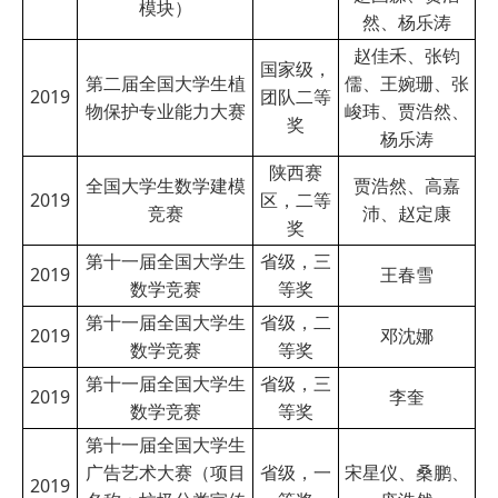
模块）
然、杨乐涛
赵佳禾、张钧
国家级，
第二届全国大学生植
儒、王婉珊、张
2019
团队二等
物保护专业能力大赛
峻玮、贾浩然、
奖
杨乐涛
陕西赛
全国大学生数学建模
贾浩然、高嘉
2019
区，二等
竞赛
沛、赵定康
奖
第十一届全国大学生
省级，三
2019
王春雪
数学竞赛
等奖
第十一届全国大学生
省级，二
2019
邓沈娜
数学竞赛
等奖
第十一届全国大学生
省级，三
2019
李奎
数学竞赛
等奖
第十一届全国大学生
广告艺术大赛（项目
省级，一
宋星仪、桑鹏、
2019