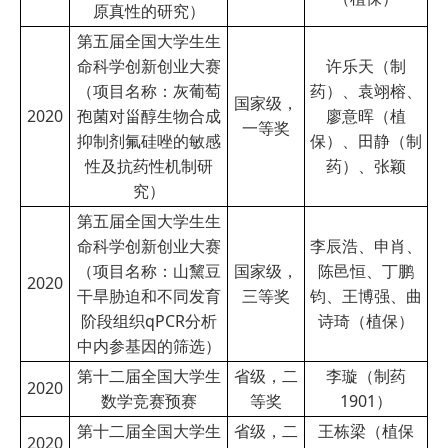
原真性的研究）
第五届全国大学生生
命科学创新创业大赛
许乐天（制
（项目名称：灰葡萄
药）、袁翊榕、
国家级，
2020
孢菌对甾醇生物合成
廖意晖（植
一等奖
抑制剂氟硅唑的敏感
保）、田静（制
性及抗药性机制研
药）、张颖
究）
第五届全国大学生生
命科学创新创业大赛
李辰浩、申肖、
（项目名称：山黧豆
国家级，
陈邑恒、丁鹏
2020
干旱胁迫和不同发育
三等奖
钧、王博强、曲
阶段组织qPCR分析
诗琦（植保）
中内参基因的筛选）
第十二届全国大学生
省级，二
李璇（制药
2020
数学竞赛预赛
等奖
1901）
第十二届全国大学生
省级，二
王栋梁（植保
2020