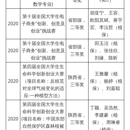
等奖
1901）
数学专业)
胡亚宁、王容、
第十届全国大学生电
省部级，
欧阳其斌、蒋宇
2020
子商务“创新、创意及
二等奖
宏、李沅哲（植
创业”挑战赛
保）
第十届全国大学生电
田玉洁（植
省部级，
2020
子商务“创新、创意及
保）、张佳欣、
三等奖
创业”挑战赛
刘缘、陈昕
第四届全国大学生生
命科学创新创业大赛
王雅馨（植
陕西省，
2020
（项目名称：反枝苋
保）、杨婷（植
三等奖
对全球气候变化的适
保）、刘嘉聪
应-一种模型方法）
第四届全国大学生生
丁颖、吴浩然、
命科学创新创业大赛
陕西省，
李建豪（植
2020
(项目名称：中国东部
三等奖
保）、周琳睿
自然保护区森林植被
（植保）