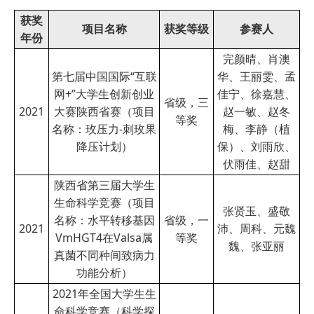
获奖
项目名称
获奖等级
参赛人
年份
完颜晴、肖澳
第七届中国国际“互联
华、王丽雯、孟
网+”大学生创新创业
佳宁、徐嘉慧、
省级，三
2021
大赛陕西省赛（项目
赵一敏、赵冬
等奖
名称：玫压力-刺玫果
梅、李静（植
降压计划）
保）、刘雨欣、
伏雨佳、赵甜
陕西省第三届大学生
生命科学竞赛（项目
张贤玉、盛敬
名称：水平转移基因
省级，一
2021
沛、周科、元魏
VmHGT4在Valsa属
等奖
魏、张亚丽
真菌不同种间致病力
功能分析）
2021年全国大学生生
命科学竞赛（科学探