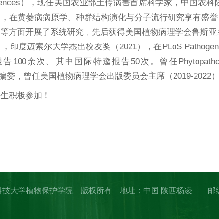
ural Sciences），现任美国农业部土传病害首席科学
究，在黄萎病病原学、种群结构演化与分子流行研究享有盛誉
等方面开展了系统研究，先后获得美国植物病理学会鲁斯亚兰奖
），印度迈索尔大学杰出校友奖（2021），在PLoS Patho
00余次、其中国际特邀报告50次。曾任Phytopathology杂志主编、Jo
ology编委，曾任美国植物病理学会出版委员会主席（2019-2022
师生积极参加！
植物保
2025年1
erved. 西北农林科技大学植物保护学院 版权所有 地址：中国 陕西杨