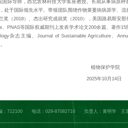
家，中国农科院国际导师，西北农林科技大学客座教授。长期从事病原
，处于国际领先水平。带领团队围绕作物黄萎病病原学、流
（2018）、杰出研究成就奖（2010），美国路易斯安那
gens、PNAS等国际权威期刊上发表学术论文200余篇、著作1
urnal of Sustainable Agriculture、Annual 
）。
护学院
0月14日
凌 邮编：712100 电话：029-87082710 负责人：黄明学 王