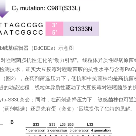
tb碱基编辑器（DdCBEs）示意图
霉对唑嘧菌胺抗性进化的“动力引擎”。线粒体异质性即病原菌
检测技术，证实大豆疫霉对唑嘧菌胺的抗性水平与含有PsCytb
（图2），在药剂筛选压力下，低抗和中抗菌株均是高抗菌
进的动态过程，线粒体异质性驱动了大豆疫霉对唑嘧菌胺的
tb-S33L突变；同时，在药剂选择压力下，敏感菌株也可
先有鸡（药剂筛选）还是先有蛋（突变）”困境提供了独特的见解。