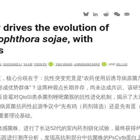
，核心分歧在于：抗性突变究竟是“农药使用后诱导病原菌
形成优势群体”？这两种观点长期并存，尚未达成共识。该研
豆疫霉对QioSI类杀菌剂唑嘧菌胺的抗性进化机制，揭示了
病原菌抗药性起源争议中“先有鸡（药剂筛选）还是先有蛋（
重要理论基础。
感菌株、进行了长达52代的室内药剂驯化试验，最终获得约7
因进行测序分析，发现高抗和部分中抗菌株的PsCytb蛋白上