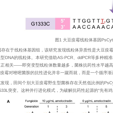
图1 大豆疫霉线粒体基因PsCy
b基因存在于线粒体基因组，该研究发现线粒体异质性是大豆疫
型DNA的线粒体。本研究借助AS-PCR、ddPCR等多种精准
呈正相关——即突变型线粒体数量越多，菌株抗药性水平越高
豆疫霉对唑嘧菌胺的抗性进化并非一蹴而就，而是一个循序渐
发现，田间个别大豆疫霉野生型菌株存在天然低比例的PsCy
tb-S33L突变。这种并行进化模式，为破解抗药性起源的“