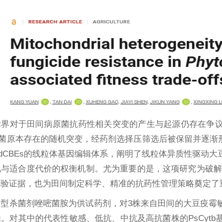
术界对于田间病原菌抗药性相关突变的产生与起源仍存在争议
原菌原本存在的随机突变，经药剂选择压筛选后被保留并逐渐
dCBEs的线粒体基因编辑体系，阐明了线粒体异质性驱动大
与适合度代价的权衡机制。尤为重要的是，这项研究为破解
试验证据，也为田间制定科学、精准的抗药性管理策略奠定了
型杀菌剂唑嘧菌胺为供试药剂，对3株来自田间的大豆疫霉敏
。对其中的代表性敏感、低抗、中抗及高抗菌株的PsCytb基