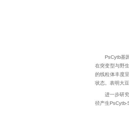
PsCyt
在突变型与野生
的线粒体丰度
状态。表明大
进一步研究
径产生PsCy