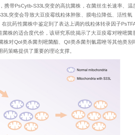
带PsCytb-S33L突变的高抗菌株，在菌丝生长速率、
S33L突变会导致大豆疫霉线粒体肿胀、膜电位降低、活性氧
试验，在抗药性菌株中鉴定到了表达上调的线粒体转录因子PsTF
抗药性菌株的适合度代价，该研究系统揭示了大豆疫霉对唑嘧菌
株对QoI类杀菌剂嘧菌酯、QiI类杀菌剂氰霜唑等其他类别
换用药策略提供了重要的理论支撑。