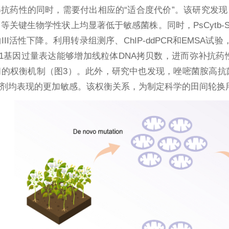
抗药性的同时，需要付出相应的“适合度代价”。该研究发现，携
等关键生物学性状上均显著低于敏感菌株。同时，PsCytb-
III活性下降。利用转录组测序、ChIP-ddPCR和EMSA
AM1基因过量表达能够增加线粒体DNA拷贝数，进而弥补
的权衡机制（图3）。此外，研究中也发现，唑嘧菌胺高抗菌
抑制剂均表现的更加敏感。该权衡关系，为制定科学的田间轮