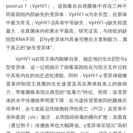
povirus 1（VpHV1）。该病毒在自然菌株中存在三种不
同基因组内部缺失的变异体：VpHV1-α为全长型，在群体
中最为常见；VpHV1-β具有中等缺失；VpHV1-γ缺失程度
最大，在真菌体内积累水平最高。研究证实，与传统的缺
陷型RNA不同，β与γ变异体均具备完整自主复制能力，属
于真正的“缺失变异体”。
VpHV1-α在宿主体内能够自发、稳定地衍生出β型与γ
型变异体。这一过程揭示了病毒基因组在与宿主互作过程
中具有内在的动态进化潜能。同时，VpHV1-γ 变异体能够
显著抑制宿主真菌的生长速度及其在离体枝条上的致病
力，带毒菌株表现出典型的“低毒力”特征。然而，该变异
体的水平传播效率明显下降：在与遗传背景相同的菌株共
培养时，会引发延迟性细胞程序性死亡（PCD）及营养不
亲和基因（vic）激活，从而阻碍病毒的横向扩散；其垂直
（通过孢子）传播效率也大幅降低。γ变异体呈现出“高积