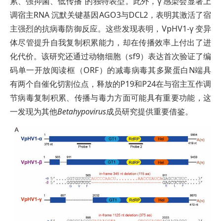
累、强抑菌、低传播”的独特表型。此外，γ 感染会显著上
调宿主RNA 沉默关键基因AGO3与DCL2，表明其激活了宿
主强烈的抗病毒防御反应。这些发现表明，VpHV1-γ 变异
体尽管提升自我复制积累能力，却在传播效率上付出了进
化代价。该研究还通过动物细胞（sf9）表达首次验证了编
码单一开放阅读框（ORF）的减毒病毒其多聚蛋白N端具
有两个自催化切割位点，释放的P19和P24在与宿主互作调
节病毒复制积累、传播与毒力方面可能具有重要功能，这
一发现为其他
Betahypovirus
成员研究提供重要借鉴。