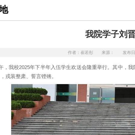
地
我院学子刘
作者：崔若彤 来源： 发布日期：
上午，我校2025年下半年入伍学生欢送会隆重举行。其中，
烈，戎装整肃、誓言铿锵。