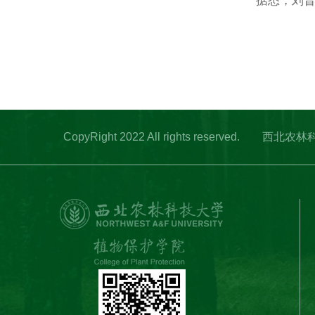
据悉，刘
CopyRight 2022 All rights res