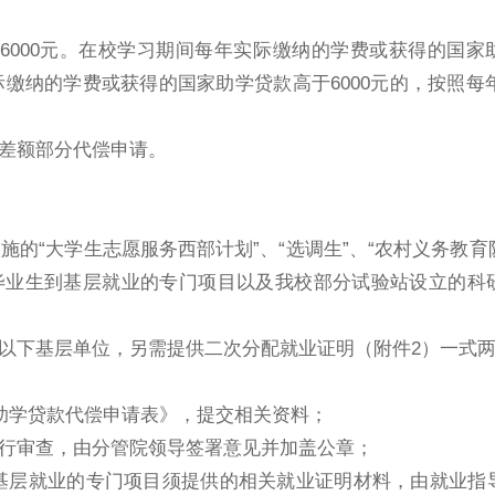
6000
元。在校学习期间每年实际缴纳的学费或获得的国家
际缴纳的学费或获得的国家助学贷款高于
6000
元的，按照每
差额部分代偿申请。
实施的
“
大学生志愿服务西部计划
”
、
“
选调生
”
、
“
农村义务教育
毕业生到基层就业的专门项目以及我校部分试验站设立的科
以下基层单位，另需提供二次分配就业证明（附件
2
）一式
助学贷款代偿申请表》，提交相关资料；
行审查，由分管院领导签署意见并加盖公章；
基层就业的专门项目须提供的相关就业证明材料，由就业指