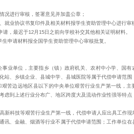
情况进行审核，签署意见并加盖公章；
、就业协议书复印件及相关材料报学生资助管理中心进行审
申请，最迟于
12
月
15
日之前向学校补交其他相关证明材料。
学生申请材料报全国学生资助管理中心审核批复。
企事业单位，
主要指乡（镇）政府机关、农村中小学、国有
化站、乡镇企业、县城中学、县城医院等属于代偿申请范围
和艰苦边远地区县以下的中央单位艰苦行业生产第一线
，主
考虑到上述行业分布广、地区跨度大及流动作业性强等特点
高新科技等艰苦行业生产第一线，代偿申请人应出具工作现
通讯、金融、烟酒等行业不属于代偿申请范围；工作单位在