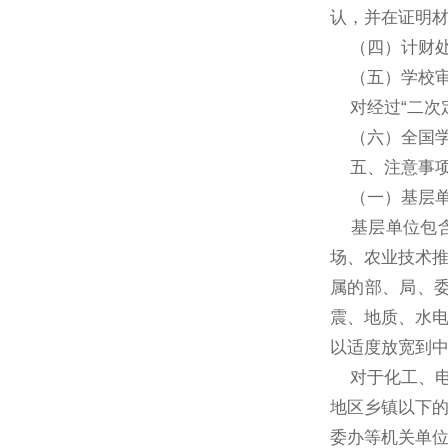
认，并在证明
（四）计财
（五）学校
对经过
“
二次
（六）全国
五、注意事
（一）基层
基层单位包
场、农业技术
属的部、局、
震、地质、水
以适度放宽到
对于化工、
地区乡镇以下
委办等机关单