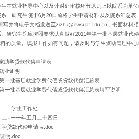
学生在就业指导中心以及计财处审核环节原则上以院系为单位
院系、研究生院于
6
月
20
日前将学生申请材料以及院系汇总表
填写并将电子文档发送至
zizhu@nwsuaf.edu.cn
，书面材料须
系、研究生院应按照要求认真做好
2011
年第一批基层就业代偿
材料的质量。填报工作如有问题，请及时与学生资助管理中心
家助学贷款代偿申请表
就业证明
第一批基层就业学费代偿或贷款代偿汇总表
第一批基层就业学费代偿或贷款代偿汇总表填写说明
学生工作处
二
○
一一年五月二十四日
学贷款代偿申请表.doc
明.doc