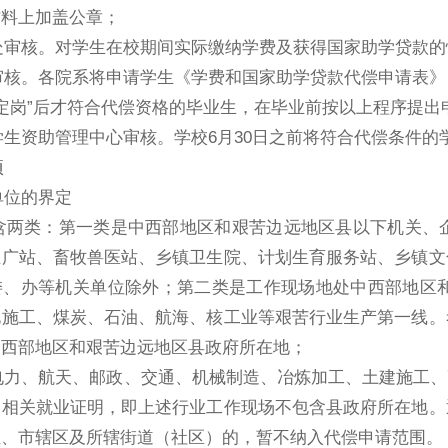
材料上加盖公章；
处审核。对学生在校期间实际缴纳学费及获得国家助学贷款的
审核。各院系将申请学生《学费和国家助学贷款代偿申请表》
定岗
”
后才符合代偿资格的毕业生，在毕业前按以上程序提出
学生资助管理中心审核。学校
6
月
30
日之前将符合代偿条件的
项
单位的界定
含两类：第一类是中西部地区和艰苦边远地区县以下机关、
推广站、畜牧兽医站、乡镇卫生院、计划生育服务站、乡镇文
委、办等机关单位除外；
第二类是工作现场地处中西部地区
电施工、煤炭、石油、航海、核工业等艰苦行业生产第一线。
中西部地区和艰苦边远地区县政府所在地；
电力、航天、邮政、交通、机械制造、冶炼加工、土建施工、
的相关就业证明，即上述行业工作现场不包含县政府所在地。
位、市辖区及所辖街道（社区）的，暂不纳入代偿申请范围。