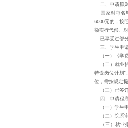
二、申请原
国家对每名
6000
元的，按
额实行代偿。
已享受过部
三、学生申
（一）《学
（二）就业
特设岗位计划
”
位，需按规定
（三）已签
四、申请程
（一）学生
（二）院系
（三）就业