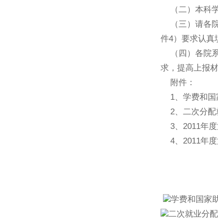
（二）本科
（三）请各
件
4
）要求认真
（四）各院
求，提高上报
附件：
1
、学费和国
2
、二次分配
3
、
2011
年度
4
、
2011
年度
学费和国家助
二次就业分配证