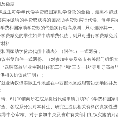
则及额度
毕业生每学年代偿学费或国家助学贷款的金额，最高不超过
照实际缴纳的学费或获得的国家助学贷款实行代偿。每年实
对学费和国家助学贷款的代偿实行就高原则，只可选择其一。
分学费减免的学生如果申请学费代偿，则只可进行学费减免后
请材料
费和国家助学贷款代偿申请表》（附件
1
）一式两份；
协议书复印件一式两份。
（对参加中央及省市有关部门组织
、
“
选聘高校毕业生到村任职工作
”
和
“
三支一扶
”
等引导高校
提供相关协议或证明）；
订就业协议但实际工作地点在中西部地区或艰苦边远地区县及
序
申请。
6
月
10
前向所在院系提出代偿申请并填写《学费和国家
审查。各院系分别对本科生、研究生提供相关资料的真实性进
指导中心审核。对于参加中央及省市有关部门组织实施的到