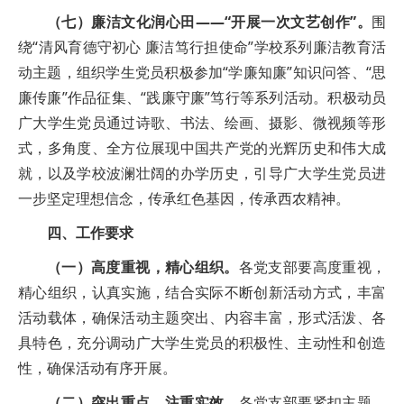
（七）廉洁文化润心田——“开展一次文艺创作”。
围
绕“清风育德守初心 廉洁笃行担使命”学校系列廉洁教育活
动主题，组织学生党员积极参加“学廉知廉”知识问答、“思
廉传廉”作品征集、“践廉守廉”笃行等系列活动。积极动员
广大学生党员通过诗歌、书法、绘画、摄影、微视频等形
式，多角度、全方位展现中国共产党的光辉历史和伟大成
就，以及学校波澜壮阔的办学历史，引导广大学生党员进
一步坚定理想信念，传承红色基因，传承西农精神。
四、工作要求
（一）高度重视，精心组织。
各党支部要高度重视，
精心组织，认真实施，结合实际不断创新活动方式，丰富
活动载体，确保活动主题突出、内容丰富，形式活泼、各
具特色，充分调动广大学生党员的积极性、主动性和创造
性，确保活动有序开展。
（二）突出重点，注重实效。
各党支部要紧扣主题，