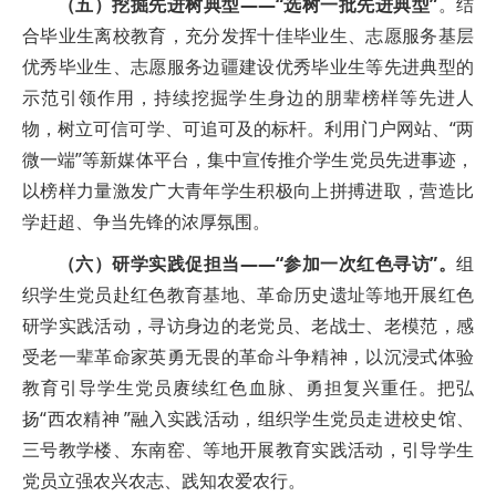
（五）挖掘先进树典型——“选树一批先进典型”
。结
合毕业生离校教育，充分发挥十佳毕业生、志愿服务基层
优秀毕业生、志愿服务边疆建设优秀毕业生等先进典型的
示范引领作用，持续挖掘学生身边的朋辈榜样等先进人
物，树立可信可学、可追可及的标杆。利用门户网站、“两
微一端”等新媒体平台，集中宣传推介学生党员先进事迹，
以榜样力量激发广大青年学生积极向上拼搏进取，营造比
学赶超、争当先锋的浓厚氛围。
（六）研学实践促担当——“参加一次红色寻访”。
组
织学生党员赴红色教育基地、革命历史遗址等地开展红色
研学实践活动，寻访身边的老党员、老战士、老模范，感
受老一辈革命家英勇无畏的革命斗争精神，以沉浸式体验
教育引导学生党员赓续红色血脉、勇担复兴重任。把弘
扬“西农精神 ”融入实践活动，组织学生党员走进校史馆、
三号教学楼、东南窑、等地开展教育实践活动，引导学生
党员立强农兴农志、践知农爱农行。