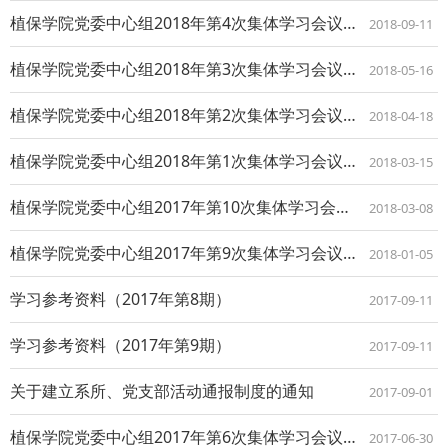
植保学院党委中心组2018年第4次集体学习会议议程
2018-09-11
植保学院党委中心组2018年第3次集体学习会议议程
2018-05-16
植保学院党委中心组2018年第2次集体学习会议议程
2018-04-18
植保学院党委中心组2018年第1次集体学习会议议程
2018-03-15
植保学院党委中心组2017年第10次集体学习会议议程
2018-03-08
植保学院党委中心组2017年第9次集体学习会议议程
2018-01-05
学习参考资料（2017年第8期）
2017-09-11
学习参考资料（2017年第9期）
2017-09-11
关于建立系所、党支部活动通报制度的通知
2017-09-01
植保学院党委中心组2017年第6次集体学习会议议程
2017-06-30