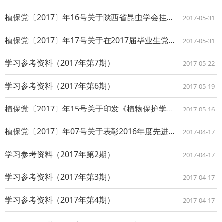
植保党〔2017〕年16号关于陕西省昆虫学会挂靠党组织的批复
2017-05-31
植保党〔2017〕年17号关于在2017届毕业生党员中开展“争当先锋 逐梦起航...
2017-05-31
学习参考资料（2017年第7期）
2017-05-22
学习参考资料（2017年第6期）
2017-05-19
植保党〔2017〕年15号关于印发《植物保护学院推进“两学一做”学习教育常态化制...
2017-05-16
植保党〔2017〕年07号关于表彰2016年度先进个人的决定
2017-04-17
学习参考资料（2017年第2期）
2017-04-17
学习参考资料（2017年第3期）
2017-04-17
学习参考资料（2017年第4期）
2017-04-17