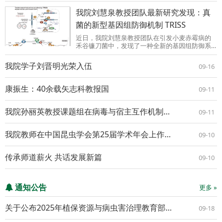
Oxygen Species Levels ...
我院刘慧泉教授团队最新研究发现：真
菌的新型基因组防御机制 TRISS
近日，我院刘慧泉教授团队在引发小麦赤霉病的
禾谷镰刀菌中，发现了一种全新的基因组防御系
统：“串联重复诱导的有性沉默（TRISS）”，相关
研究成果在线发表在Science Advances上。我院
我院学子刘晋明光荣入伍
09-16
博士研究生侯孟德为该论文第一作者，刘慧泉教
授与王秦虎...
康振生：40余载矢志科教报国
09-11
我院孙丽英教授课题组在病毒与宿主互作机制研究方面取得新进展
09-11
我院教师在中国昆虫学会第25届学术年会上作大会特邀报告
09-10
传承师道薪火 共话发展新篇
09-10
通知公告
更多 »
关于公布2025年植保资源与病虫害治理教育部重点实验室开放基金项目立项评审结果的通知
09-18