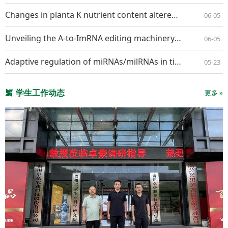
Changes in planta K nutrient content altered the interaction pattern between Nicotiana benthamiana and Alternaria longipes
06-05
Unveiling the A-to-ImRNA editing machineryand its regulation and evolution in fungi
06-05
Adaptive regulation of miRNAs/milRNAs in tissue specific interaction between apple and Valsa mali
05-23
学生工作动态
更多 »