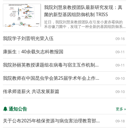
Oxygen Species Levels ...
我院刘慧泉教授团队最新研究发现：真
菌的新型基因组防御机制 TRISS
近日，我院刘慧泉教授团队在引发小麦赤霉病的
禾谷镰刀菌中，发现了一种全新的基因组防御系
统：“串联重复诱导的有性沉默（TRISS）”，相关
研究成果在线发表在Science Advances上。我院
我院学子刘晋明光荣入伍
09-16
博士研究生侯孟德为该论文第一作者，刘慧泉教
授与王秦虎...
康振生：40余载矢志科教报国
09-11
我院孙丽英教授课题组在病毒与宿主互作机制研究方面取得新进展
09-11
我院教师在中国昆虫学会第25届学术年会上作大会特邀报告
09-10
传承师道薪火 共话发展新篇
09-10
通知公告
更多 »
关于公布2025年植保资源与病虫害治理教育部重点实验室开放基金项目立项评审结果的通知
09-18