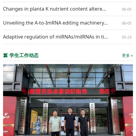
Changes in planta K nutrient content altered the interaction pattern between Nicotiana benthamiana and Alternaria longipes
06-05
Unveiling the A-to-ImRNA editing machineryand its regulation and evolution in fungi
06-05
Adaptive regulation of miRNAs/milRNAs in tissue specific interaction between apple and Valsa mali
05-23
学生工作动态
更多 »